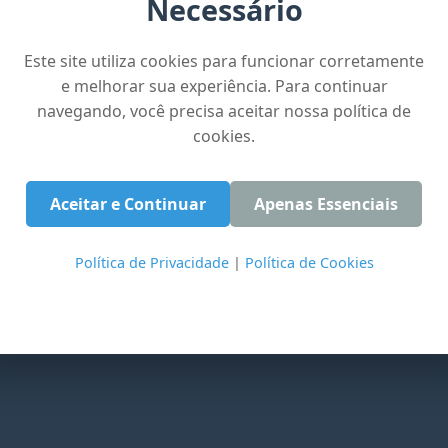
Necessário
Necessário
Este site utiliza cookies para funcionar corretamente
Este site utiliza cookies para funcionar corretamente
e melhorar sua experiência. Para continuar
e melhorar sua experiência. Para continuar
navegando, você precisa aceitar nossa política de
navegando, você precisa aceitar nossa política de
cookies.
cookies.
Aceitar e Continuar
Aceitar e Continuar
Apenas Essenciais
Apenas Essenciais
Política de Privacidade
Política de Privacidade
|
|
Política de Cookies
Política de Cookies